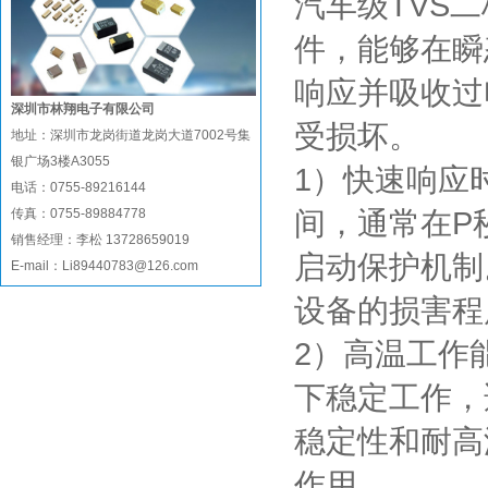
汽车级TVS
件，能够在瞬
响应并吸收过
深圳市林翔电子有限公司
受损坏。
地址：深圳市龙岗街道龙岗大道7002号集
银广场3楼A3055
1）快速响应
电话：0755-89216144
传真：0755-89884778
间，通常在P
销售经理：李松 13728659019
启动保护机制
E-mail：Li89440783@126.com
设备的损害程
2）高温工作
下稳定工作，
稳定性和耐高
作用。