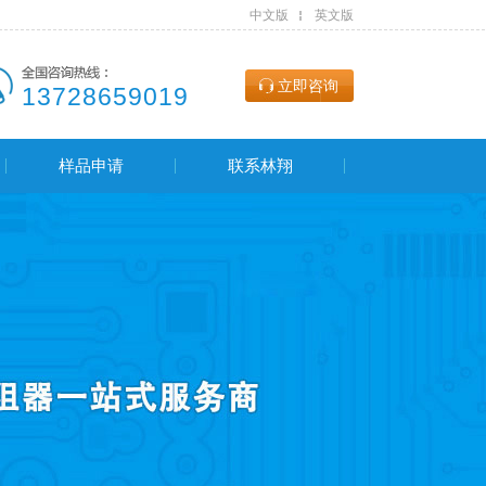
中文版
英文版
立即咨询
13728659019
样品申请
联系林翔