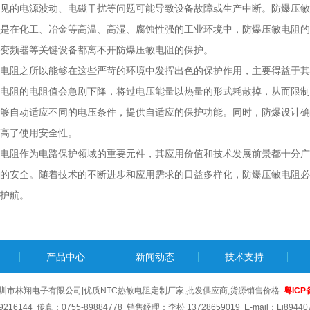
见的电源波动、电磁干扰等问题可能导致设备故障或生产中断。防爆压敏
是在化工、冶金等高温、高湿、腐蚀性强的工业环境中，防爆压敏电阻的
变频器等关键设备都离不开防爆压敏电阻的保护。
电阻之所以能够在这些严苛的环境中发挥出色的保护作用，主要得益于其
电阻的电阻值会急剧下降，将过电压能量以热量的形式耗散掉，从而限制
够自动适应不同的电压条件，提供自适应的保护功能。同时，防爆设计确
高了使用安全性。
电阻作为电路保护领域的重要元件，其应用价值和技术发展前景都十分广
的安全。随着技术的不断进步和应用需求的日益多样化，防爆压敏电阻必
护航。
产品中心
新闻动态
技术支持
圳市林翔电子有限公司|优质NTC热敏电阻定制厂家,批发供应商,货源销售价格
粤ICP
216144 传真：0755-89884778 销售经理：李松 13728659019 E-mail：Li89440